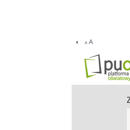
◐
A
A